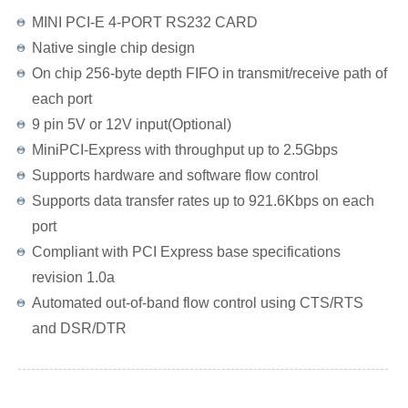
MINI PCI-E 4-PORT RS232 CARD
Native single chip design
On chip 256-byte depth FIFO in transmit/receive path of
each port
9 pin 5V or 12V input(Optional)
MiniPCI-Express with throughput up to 2.5Gbps
Supports hardware and software flow control
Supports data transfer rates up to 921.6Kbps on each
port
Compliant with PCI Express base specifications
revision 1.0a
Automated out-of-band flow control using CTS/RTS
and DSR/DTR