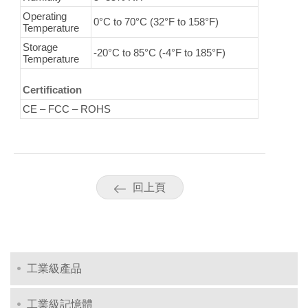
Operating
0°C to 70°C (32°F to 158°F)
Temperature
Storage
-20°C to 85°C (-4°F to 185°F)
Temperature
Certification
CE – FCC – ROHS
回上頁
工業級產品
工業級記憶體