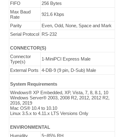
FIFO
256 Bytes
Max Baud
921.6 Kbps
Rate
Parity
Even, Odd, None, Space and Mark
Serial Protocol
RS-232
CONNECTOR(S)
Connector
1-MiniPCI Express Male
Type(s)
External Ports
4-DB-9 (9 pin, D-Sub) Male
System Requirements
Windows® XP Embedded, XP, Vista, 7, 8, 8.1, 10
Windows Server® 2003, 2008 R2, 2012, 2012 R2,
2016, 2019
Mac OS® 10.4 to 10.10
Linux 3.5.x to 4.11.x LTS Versions Only
ENVIRONMENTAL
Humidity
5~85% RH