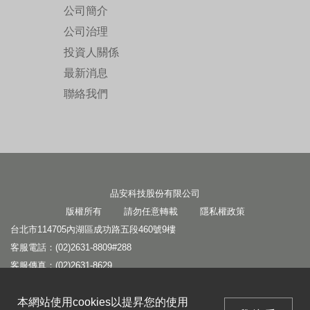
公司簡介
公司治理
投資人關係
最新消息
聯絡我們
品安科技股份有限公司
版權所有 請勿任意轉載
隱私權政策
台北市114705內湖區成功路五段460號9樓
客服電話：(02)2631-8809#288
客服傳真：(02)2631-8629
客服信箱：
service1@panram.com.tw
本網站使用cookies以提昇您的使用
本網站使用cookies以提昇您的使用
業務信箱：
leo@panram.com.tw
我接受