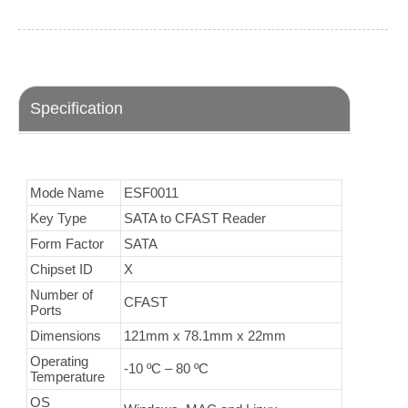
Specification
Mode Name
ESF0011
Key Type
SATA to CFAST Reader
Form Factor
SATA
Chipset ID
X
Number of
CFAST
Ports
Dimensions
121mm x 78.1mm x 22mm
Operating
-10 ºC – 80 ºC
Temperature
OS