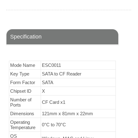
Specification
Mode Name
ESC0011
Key Type
SATA to CF Reader
Form Factor
SATA
Chipset ID
X
Number of
CF Card x1
Ports
Dimensions
121mm x 81mm x 22mm
Operating
0°C to 70°C
Temperature
OS