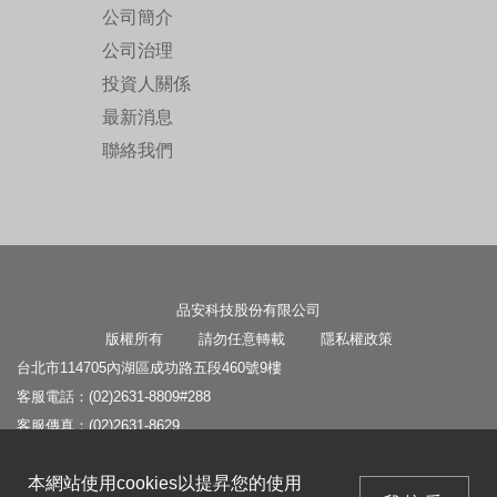
公司簡介
公司治理
投資人關係
最新消息
聯絡我們
品安科技股份有限公司
版權所有 請勿任意轉載
隱私權政策
台北市114705內湖區成功路五段460號9樓
客服電話：(02)2631-8809#288
客服傳真：(02)2631-8629
客服信箱：
service1@panram.com.tw
本網站使用cookies以提昇您的使用
本網站使用cookies以提昇您的使用
業務信箱：
leo@panram.com.tw
我接受