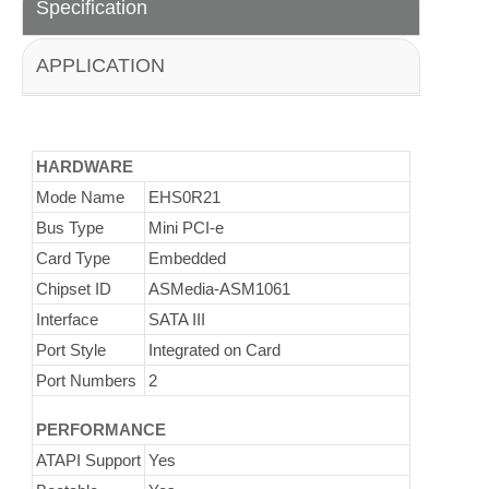
Specification
APPLICATION
HARDWARE
Mode Name
EHS0R21
Bus Type
Mini PCI-e
Card Type
Embedded
Chipset ID
ASMedia-ASM1061
Interface
SATA III
Port Style
Integrated on Card
Port Numbers
2
PERFORMANCE
ATAPI Support
Yes