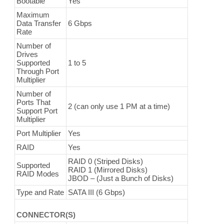
Bootable
Yes
Maximum
Data Transfer
6 Gbps
Rate
Number of
Drives
Supported
1 to 5
Through Port
Multiplier
Number of
Ports That
2 (can only use 1 PM at a time)
Support Port
Multiplier
Port Multiplier
Yes
RAID
Yes
RAID 0 (Striped Disks)
Supported
RAID 1 (Mirrored Disks)
RAID Modes
JBOD – (Just a Bunch of Disks)
Type and Rate
SATA III (6 Gbps)
CONNECTOR(S)