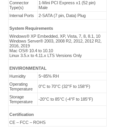
Connector
1-Mini PCI Express x1 (52 pin)
Type(s)
Male
Internal Ports
2-SATA (7 pin, Data) Plug
System Requirements
Windows® XP Embedded, XP, Vista, 7, 8, 8.1, 10
Windows Server® 2003, 2008 R2, 2012, 2012 R2,
2016, 2019
Mac OS® 10.4 to 10.10
Linux 3.5.x to 4.11.x LTS Versions Only
ENVIRONMENTAL
Humidity
5~85% RH
Operating
0°C to 70°C (32°F to 158°F)
Temperature
Storage
-20°C to 85°C (-4°F to 185°F)
Temperature
Certification
CE – FCC – ROHS