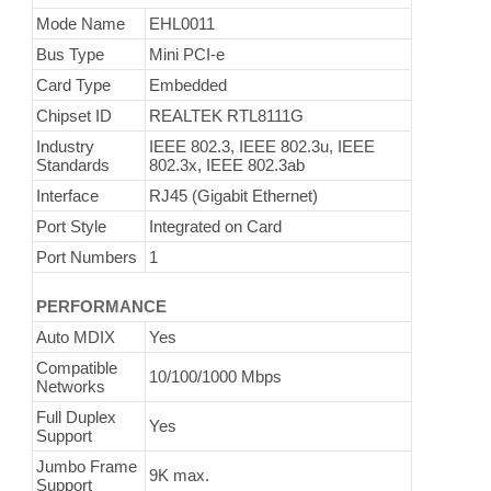
Mode Name
EHL0011
Bus Type
Mini PCI-e
Card Type
Embedded
Chipset ID
REALTEK RTL8111G
Industry
IEEE 802.3, IEEE 802.3u, IEEE
Standards
802.3x, IEEE 802.3ab
Interface
RJ45 (Gigabit Ethernet)
Port Style
Integrated on Card
Port Numbers
1
PERFORMANCE
Auto MDIX
Yes
Compatible
10/100/1000 Mbps
Networks
Full Duplex
Yes
Support
Jumbo Frame
9K max.
Support