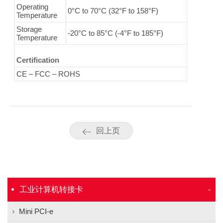
Operating
0°C to 70°C (32°F to 158°F)
Temperature
Storage
-20°C to 85°C (-4°F to 185°F)
Temperature
Certification
CE – FCC – ROHS
回上页
工业计算机转接卡
Mini PCI-e